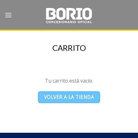
Skip
to
content
CARRITO
Tu carrito está vacío.
VOLVER A LA TIENDA